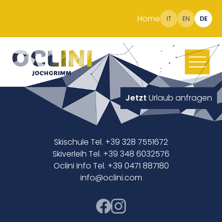
Home
IT
EN
DE
Jetzt
Urlaub anfragen
Skischule Tel. +39 328 7551672
Skiverleih Tel. +39 348 6032576
Oclini Info Tel. +39 0471 887180
info@oclini.com