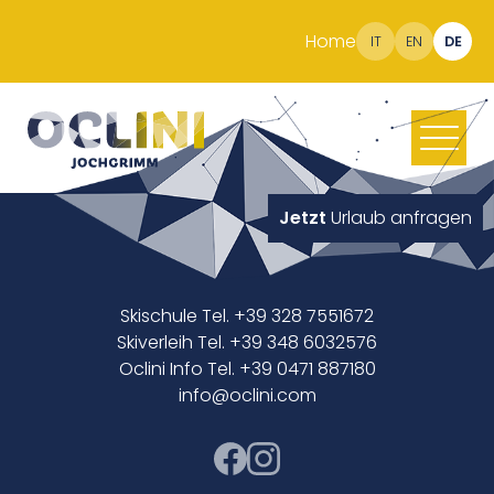
Home
IT
EN
DE
Jetzt
Urlaub anfragen
Skischule Tel. +39 328 7551672
Skiverleih Tel. +39 348 6032576
Oclini Info Tel. +39 0471 887180
info@oclini.com