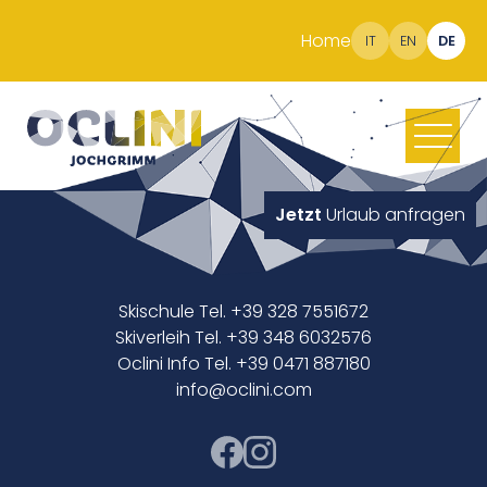
Home
IT
EN
DE
Jetzt
Urlaub anfragen
Skischule Tel. +39 328 7551672
Skiverleih Tel. +39 348 6032576
Oclini Info Tel. +39 0471 887180
info@oclini.com