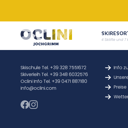
SKIRESOR
4 Skilifte und 7
Skischule Tel. +39 328 7551672
Info z
Skiverleih Tel. +39 348 6032576
Unsere
Oclini Info Tel. +39 0471 887180
Preise
info@oclini.com
Wette