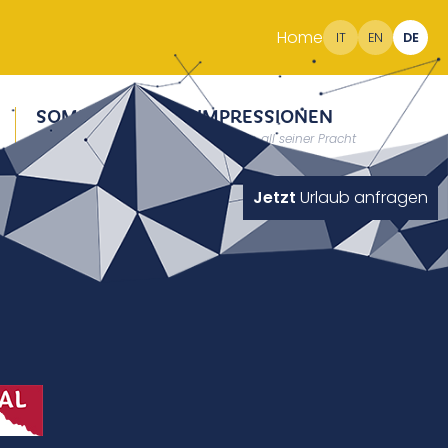
Home
IT
EN
DE
SOMMER
IMPRESSIONEN
Erholung auf 2000m
Südtirol in all seiner Pracht
Jetzt
Urlaub anfragen