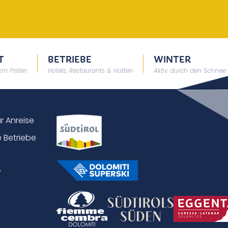
T
BETRIEBE
WINTER
 km Pisten
Hotels, Restaurants & Hütten
Aktiv durch den Schnee
ur Anreise
 Betriebe
r