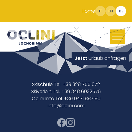
Home
IT
EN
DE
Jetzt
Urlaub anfragen
Skischule Tel. +39 328 7551672
Skiverleih Tel. +39 348 6032576
Oclini Info Tel. +39 0471 887180
info@oclini.com