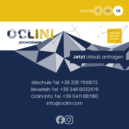
Home
IT
EN
DE
Jetzt
Urlaub anfragen
Skischule Tel. +39 328 7551672
Skiverleih Tel. +39 348 6032576
Oclini Info Tel. +39 0471 887180
info@oclini.com