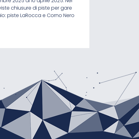
mbre 2025 al 10 aprile 2025. Nei
la gita: 10. aprile: ore 6:46 30.
C Bletterbach. Ora é possibile
iste chiusure di piste per gare
…
braio: piste LaRocca e Corno Nero