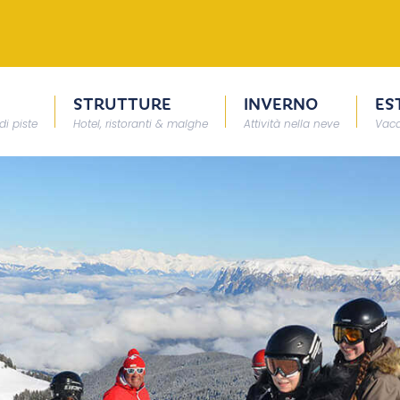
STRUTTURE
INVERNO
ES
di piste
Hotel, ristoranti & malghe
Attività nella neve
Vaca