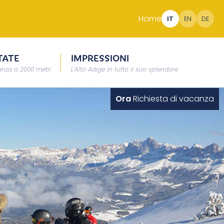
Home
IT
EN
DE
TATE
IMPRESSIONI
nza a 2000 metri
L’Alto Adige in tutto il suo splendore
Ora
Richiesta di vacanza