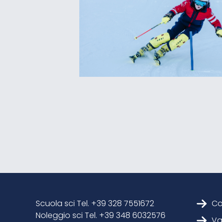
Scuola sci Tel. +39 328 7551672
Co
Noleggio sci Tel. +39 348 6032576
Va