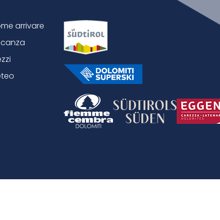
me arrivare
canza
ezzi
teo