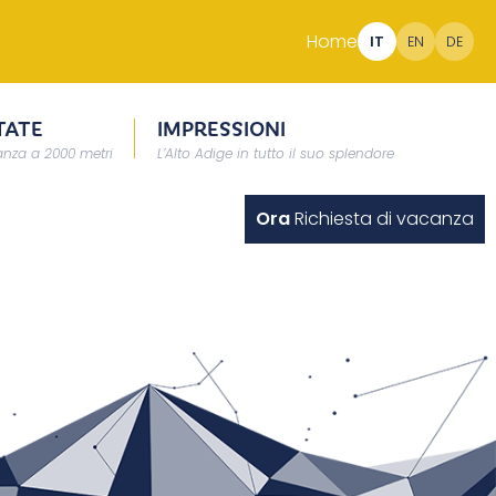
Home
IT
EN
DE
TATE
IMPRESSIONI
nza a 2000 metri
L’Alto Adige in tutto il suo splendore
Ora
Richiesta di vacanza