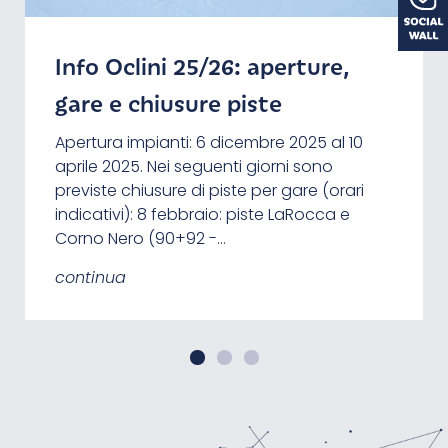
Info Oclini 25/26: aperture,
L’alba sul Corno Bianco
Il Passo Oclini su Google
gare e chiusure piste
Street View
Un'escursione all'alba sulla cima del Corno
Bianco é un esperienza indimenticabile.
Apertura impianti: 6 dicembre 2025 al 10
Poco fa sono stati mappati i sentieri del
Ecco qualche ora del alba per
aprile 2025. Nei seguenti giorni sono
Passo Oclini per Google Street View, come
programmare al meglio la gita: 10. aprile:
previste chiusure di piste per gare (orari
é già stato fatto in precedenza per il
ore 6:46 30. aprile: ore 6:14…
indicativi): 8 febbraio: piste LaRocca e
GEOPARC Bletterbach. Ora é possibile
Corno Nero (90+92 -…
passegiare virtualmente…
continua
continua
continua