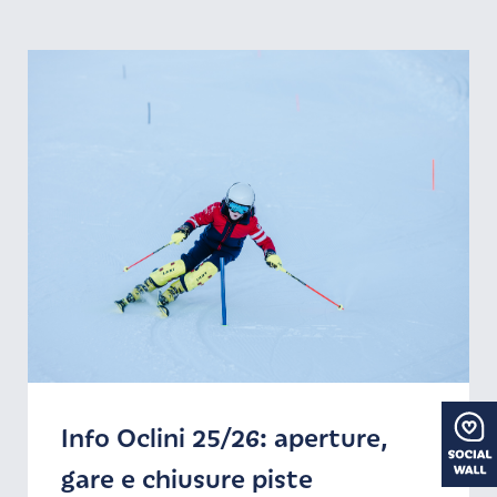
Info Oclini 25/26: aperture,
L’alba sul Corno Bianco
Il Passo Oclini su Google
gare e chiusure piste
Street View
Un'escursione all'alba sulla cima del Corno