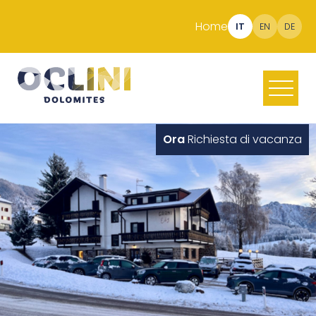
Home
IT
EN
DE
Ora
Richiesta di vacanza