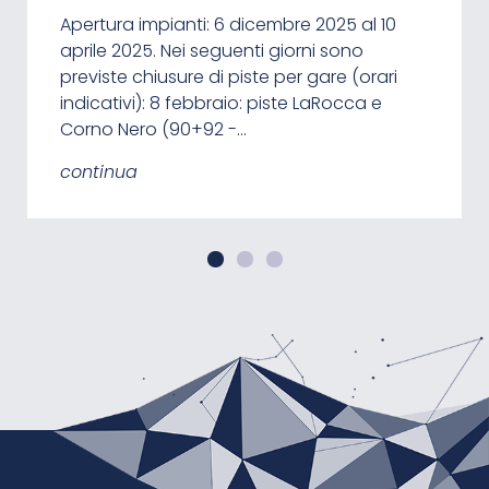
Bianco é un esperienza indimenticabile.
Apertura impianti: 6 dicembre 2025 al 10
Poco fa sono stati mappati i sentieri del
Ecco qualche ora del alba per
aprile 2025. Nei seguenti giorni sono
Passo Oclini per Google Street View, come
programmare al meglio la gita: 10. aprile:
previste chiusure di piste per gare (orari
é già stato fatto in precedenza per il
ore 6:46 30. aprile: ore 6:14…
indicativi): 8 febbraio: piste LaRocca e
GEOPARC Bletterbach. Ora é possibile
Corno Nero (90+92 -…
passegiare virtualmente…
continua
continua
continua