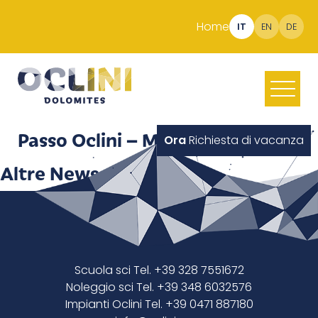
Home
IT
EN
DE
Passo Oclini – Malga Ora
Ora
Richiesta di vacanza
Altre News
Scuola sci Tel. +39 328 7551672
Noleggio sci Tel. +39 348 6032576
Impianti Oclini Tel. +39 0471 887180