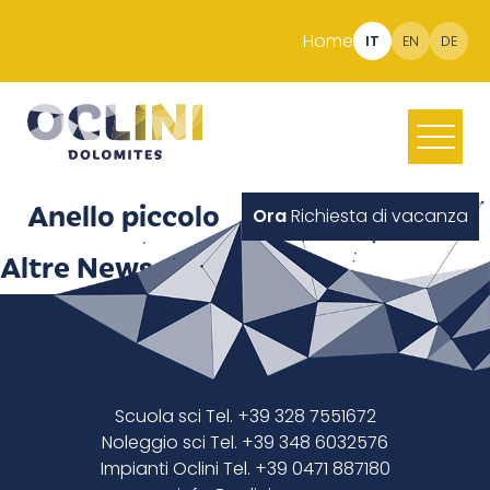
Home
IT
EN
DE
Anello piccolo
Ora
Richiesta di vacanza
Altre News
Scuola sci Tel. +39 328 7551672
Noleggio sci Tel. +39 348 6032576
Impianti Oclini Tel. +39 0471 887180