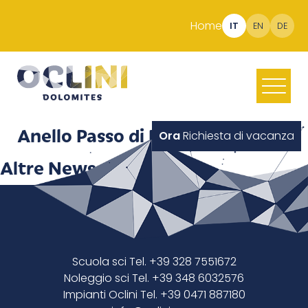
Home
IT
EN
DE
Anello Passo di Lavazè
Ora
Richiesta di vacanza
Altre News
Scuola sci Tel. +39 328 7551672
Noleggio sci Tel. +39 348 6032576
Impianti Oclini Tel. +39 0471 887180