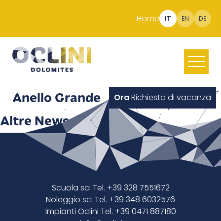
Home
IT
EN
DE
Anello Grande
Ora
Richiesta di vacanza
Altre News
Scuola sci Tel. +39 328 7551672
Noleggio sci Tel. +39 348 6032576
Impianti Oclini Tel. +39 0471 887180