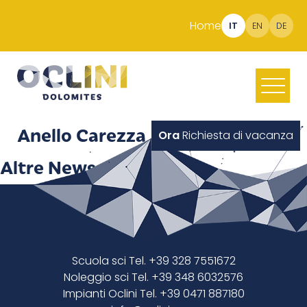
Home
IT
EN
DE
Anello Carezza
Ora
Richiesta di vacanza
Altre News
Scuola sci Tel. +39 328 7551672
Noleggio sci Tel. +39 348 6032576
Impianti Oclini Tel. +39 0471 887180