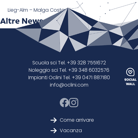
Lieg-Alm – Malga Costa
Altre News
Scuola sci Tel. +39 328 7551672
Noleggio sci Tel. +39 348 6032576
Impianti Oclini Tel. +39 0471 887180
info@oclini.com
Come arrivare
Vacanza