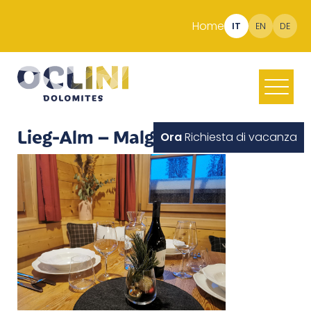
Home
IT
EN
DE
Lieg-Alm – Malga Costa
Ora
Richiesta di vacanza