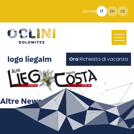
Home
IT
EN
DE
logo liegalm
Ora
Richiesta di vacanza
Altre News