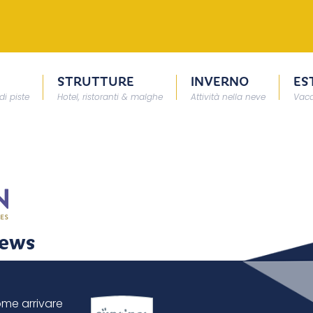
STRUTTURE
INVERNO
ES
di piste
Hotel, ristoranti & malghe
Attività nella neve
Vaca
News
me arrivare