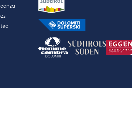
canza
ezzi
teo