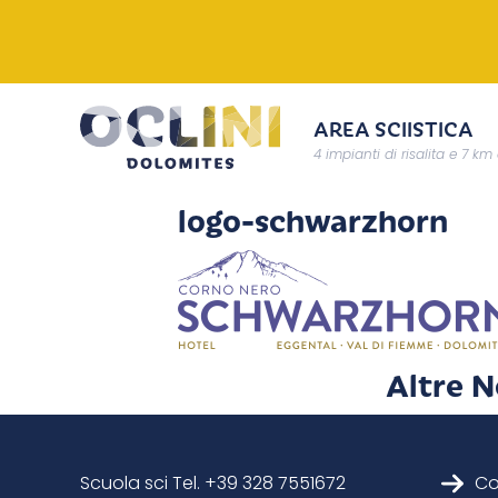
AREA SCIISTICA
4 impianti di risalita e 7 km 
logo-schwarzhorn
Altre 
Scuola sci Tel. +39 328 7551672
Co