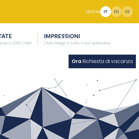
Home
IT
EN
DE
TATE
IMPRESSIONI
nza a 2000 metri
L’Alto Adige in tutto il suo splendore
Ora
Richiesta di vacanza