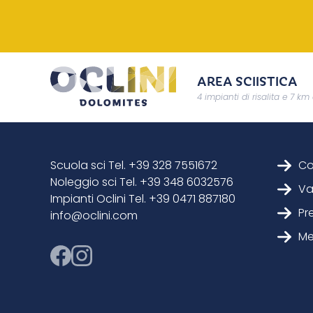
AREA SCIISTICA
4 impianti di risalita e 7 km 
Scuola sci Tel. +39 328 7551672
Co
Noleggio sci Tel. +39 348 6032576
Va
Impianti Oclini Tel. +39 0471 887180
Pr
info@oclini.com
Me