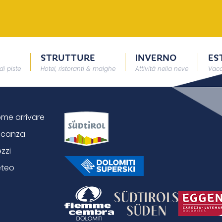
STRUTTURE
INVERNO
ES
di piste
Hotel, ristoranti & malghe
Attività nella neve
Vaca
me arrivare
canza
ezzi
teo