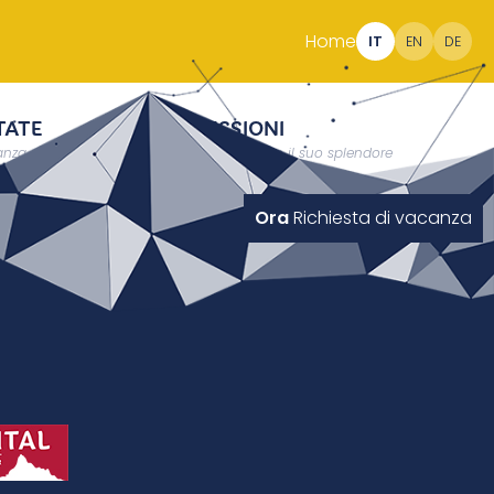
Home
IT
EN
DE
TATE
IMPRESSIONI
nza a 2000 metri
L’Alto Adige in tutto il suo splendore
Ora
Richiesta di vacanza