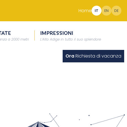
Home
IT
EN
DE
TATE
IMPRESSIONI
nza a 2000 metri
L’Alto Adige in tutto il suo splendore
Ora
Richiesta di vacanza