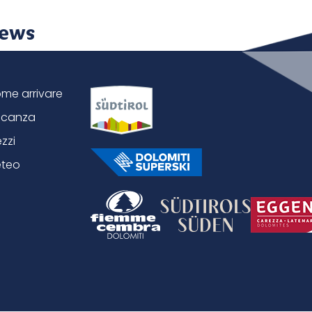
News
me arrivare
canza
ezzi
teo