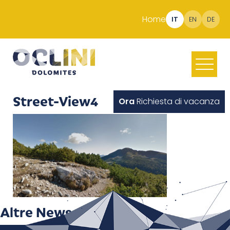
Home
IT
EN
DE
Street-View4
Ora
Richiesta di vacanza
Altre News